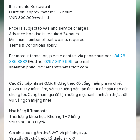
Il Tramonto Restaurant
Duration: Approximately 1 - 2 hours​
VND 300,000++/child
Price is subject to VAT and service charges.
Advance booking is required 24 hours.
Minimum number of participants required.
Terms & Conditions apply.
For more information, please contact via phone number
+84 78
386 8882
(Hotline:
0297 3619 999
) or email
sheraton.phuquocvietnamfb@marriott.com.
---
Các đầu bếp nhí sẽ được thưởng thức đồ uống miễn phí và chiếc
pizza tự tay mình làm, với sự hướng dẫn tận tình từ các đầu bếp của
chúng tôi. Cùng tham gia để tận hưởng một hành trình ẩm thực thật
vui và ngon miệng nhé!
Nhà hàng Il Tramonto
Thời lượng khóa học: Khoảng 1 - 2 tiếng
VND 300,000++/trẻ
Giá chưa bao gồm thuế VAT và phí phục vụ.
Yêu cầu đặt chỗ trước tối thiểu 24 giờ.