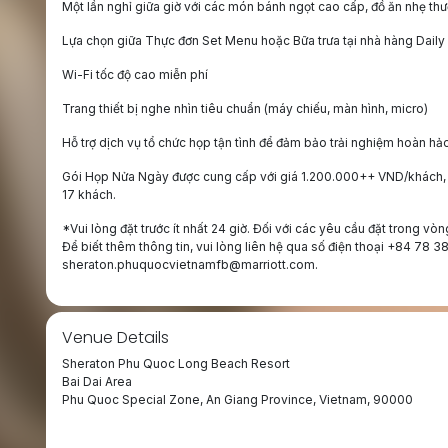
Một lần nghỉ giữa giờ với các món bánh ngọt cao cấp, đồ ăn nhẹ th
Lựa chọn giữa Thực đơn Set Menu hoặc Bữa trưa tại nhà hàng Daily 
Wi-Fi tốc độ cao miễn phí
Trang thiết bị nghe nhìn tiêu chuẩn (máy chiếu, màn hình, micro)
Hỗ trợ dịch vụ tổ chức họp tận tình để đảm bảo trải nghiệm hoàn hả
Gói Họp Nửa Ngày được cung cấp với giá 1.200.000++ VND/khách, yê
17 khách.
*Vui lòng đặt trước ít nhất 24 giờ. Đối với các yêu cầu đặt trong vò
Để biết thêm thông tin, vui lòng liên hệ qua số điện thoại ‪+84 78 
sheraton.phuquocvietnamfb@marriott.com.
Venue Details
Sheraton Phu Quoc Long Beach Resort
Bai Dai Area
Phu Quoc Special Zone, An Giang Province, Vietnam, 90000