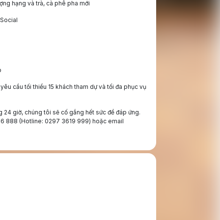
ượng hạng và trà, cà phê pha mới
Social
o
u cầu tối thiểu 15 khách tham dự và tối đa phục vụ
ng 24 giờ, chúng tôi sẽ cố gắng hết sức để đáp ứng.
386 888 (Hotline: 0297 3619 999)‬ hoặc email