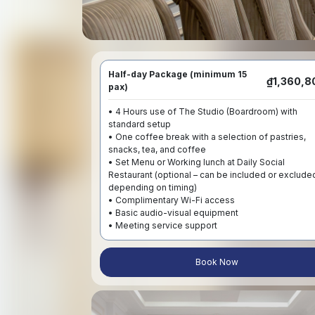
Half-day Package (minimum 15
₫1,360,8
pax)
• 4 Hours use of The Studio (Boardroom) with 
standard setup

• One coffee break with a selection of pastries, 
snacks, tea, and coffee

• Set Menu or Working lunch at Daily Social 
Restaurant (optional – can be included or excluded
depending on timing)

• Complimentary Wi-Fi access

• Basic audio-visual equipment

• Meeting service support
Book Now