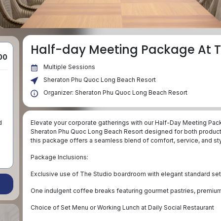
Half-day Meeting Package At T
00
Multiple Sessions
Sheraton Phu Quoc Long Beach Resort
Organizer: Sheraton Phu Quoc Long Beach Resort
Elevate your corporate gatherings with our Half-Day Meeting Pack
 
Sheraton Phu Quoc Long Beach Resort designed for both productivi
this package offers a seamless blend of comfort, service, and sty
Package Inclusions:
Exclusive use of The Studio boardroom with elegant standard set
One indulgent coffee breaks featuring gourmet pastries, premiu
Choice of Set Menu or Working Lunch at Daily Social Restaurant