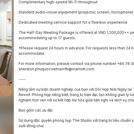
Complimentary high-speed Wi-Fi throughout
Standard audio-visual equipment (projector, screen, microphone)
Dedicated meeting service support for a flawless experience
The Half-Day Meeting Package is offered at VND 1,200,000++ per
accommodating up to 17 guests.
*Please request 24 hours in advance. For requests less than 24 ho
accommodate.
For more information, please contact via phone number ‪+84 78 3
sheraton.phuquocvietnamfb@marriott.com.
----
Nâng tầm sự kiện doanh nghiệp của bạn với Gói Họp Nửa Ngày tại
Resort. Phòng họp riêng biệt, trang bị hiện đại, tạo không gian lý
nghiệm trọn vẹn với sự kết hợp hài hòa giữa tiện nghi và dịch vụ ch
Bao gồm các ưu đãi:
Sử dụng độc quyền phòng họp The Studio với trang bị tiêu chuẩn sa
suối đóng chai